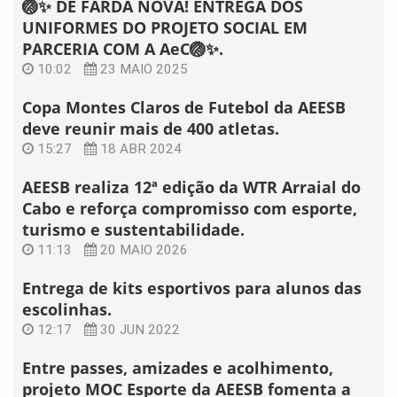
🏐✨ DE FARDA NOVA! ENTREGA DOS
UNIFORMES DO PROJETO SOCIAL EM
PARCERIA COM A AeC🏐✨.
10:02
23 MAIO 2025
Copa Montes Claros de Futebol da AEESB
deve reunir mais de 400 atletas.
15:27
18 ABR 2024
AEESB realiza 12ª edição da WTR Arraial do
Cabo e reforça compromisso com esporte,
turismo e sustentabilidade.
11:13
20 MAIO 2026
Entrega de kits esportivos para alunos das
escolinhas.
12:17
30 JUN 2022
Entre passes, amizades e acolhimento,
projeto MOC Esporte da AEESB fomenta a