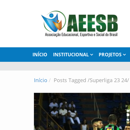
INÍCIO
INSTITUCIONAL
PROJETOS
Início
Posts Tagged
/
Superliga 23 24/