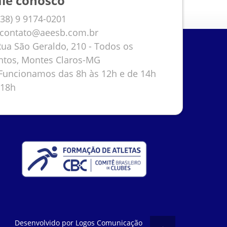
ale conosco
38) 9 9174-0201
contato@aeesb.com.br
ua São Geraldo, 210 - Todos os
ntos, Montes Claros-MG
uncionamos das 8h às 12h e de 14h
 18h
Desenvolvido por
Logos Comunicação