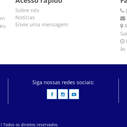
Acesso rápido
F
Sobre nós
(
Notícias
em
Envie uma mensagem
veu
R
Sa
F
às
Siga nossas redes sociais:
 l Todos os direitos reservados.