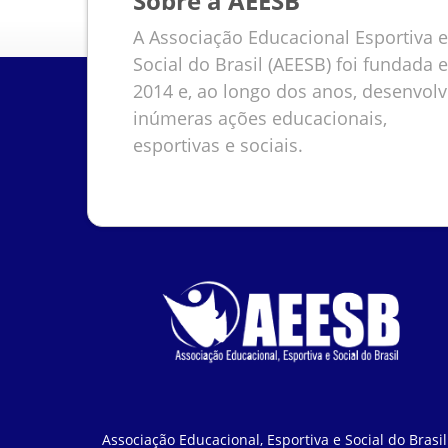
Sobre a AEESB
A Associação Educacional Esportiva e
Social do Brasil (AEESB) foi fundada 
2014 e, ao longo dos anos, desenvol
inúmeras ações educacionais,
esportivas e sociais.
Associação Educacional, Esportiva e Social do Brasil