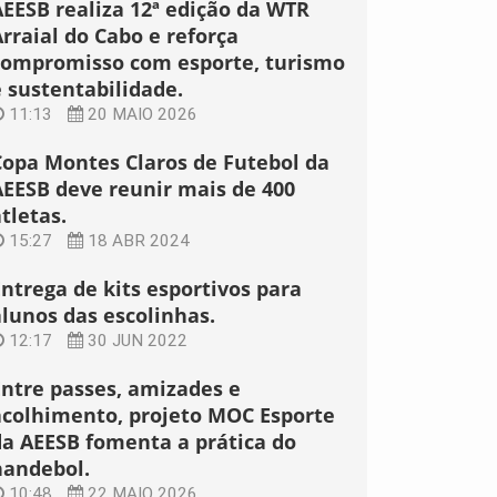
AEESB realiza 12ª edição da WTR
rraial do Cabo e reforça
compromisso com esporte, turismo
e sustentabilidade.
11:13
20 MAIO 2026
Copa Montes Claros de Futebol da
AEESB deve reunir mais de 400
tletas.
15:27
18 ABR 2024
Entrega de kits esportivos para
alunos das escolinhas.
12:17
30 JUN 2022
Entre passes, amizades e
acolhimento, projeto MOC Esporte
da AEESB fomenta a prática do
handebol.
10:48
22 MAIO 2026