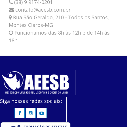
(38) 9 9174-0201
contato@aeesb.com.br
Rua São Geraldo, 210 - Todos os Santos,
Montes Claros-MG
Funcionamos das 8h às 12h e de 14h às
18h
Siga nossas redes sociais: