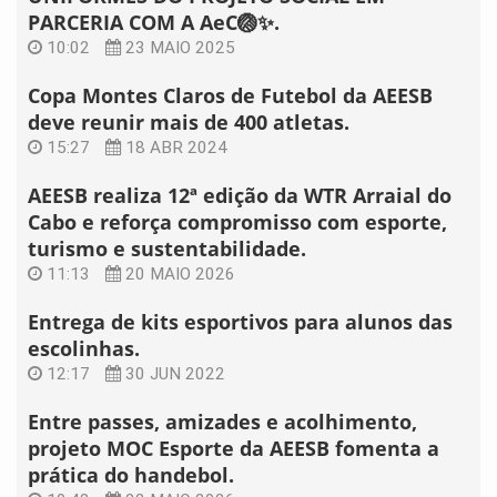
PARCERIA COM A AeC🏐✨.
10:02
23 MAIO 2025
Copa Montes Claros de Futebol da AEESB
deve reunir mais de 400 atletas.
15:27
18 ABR 2024
AEESB realiza 12ª edição da WTR Arraial do
Cabo e reforça compromisso com esporte,
turismo e sustentabilidade.
11:13
20 MAIO 2026
Entrega de kits esportivos para alunos das
escolinhas.
12:17
30 JUN 2022
Entre passes, amizades e acolhimento,
projeto MOC Esporte da AEESB fomenta a
prática do handebol.