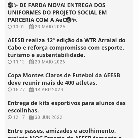
🏐✨ DE FARDA NOVA! ENTREGA DOS
UNIFORMES DO PROJETO SOCIAL EM
PARCERIA COM A AeC🏐✨.
10:02
23 MAIO 2025
AEESB realiza 12ª edição da WTR Arraial do
Cabo e reforça compromisso com esporte,
turismo e sustentabilidade.
11:13
20 MAIO 2026
Copa Montes Claros de Futebol da AEESB
deve reunir mais de 400 atletas.
15:27
18 ABR 2024
Entrega de kits esportivos para alunos das
escolinhas.
12:17
30 JUN 2022
Entre passes, amizades e acolhimento,