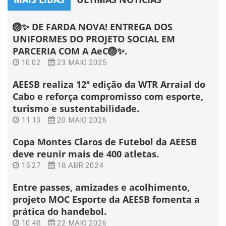
🏐✨ DE FARDA NOVA! ENTREGA DOS
UNIFORMES DO PROJETO SOCIAL EM
PARCERIA COM A AeC🏐✨.
10:02
23 MAIO 2025
AEESB realiza 12ª edição da WTR Arraial do
Cabo e reforça compromisso com esporte,
turismo e sustentabilidade.
11:13
20 MAIO 2026
Copa Montes Claros de Futebol da AEESB
deve reunir mais de 400 atletas.
15:27
18 ABR 2024
Entre passes, amizades e acolhimento,
projeto MOC Esporte da AEESB fomenta a
prática do handebol.
10:48
22 MAIO 2026