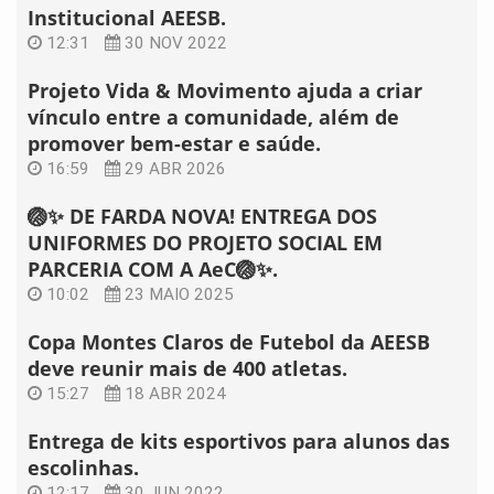
Institucional AEESB.
12:31
30 NOV 2022
Projeto Vida & Movimento ajuda a criar
vínculo entre a comunidade, além de
promover bem-estar e saúde.
16:59
29 ABR 2026
🏐✨ DE FARDA NOVA! ENTREGA DOS
UNIFORMES DO PROJETO SOCIAL EM
PARCERIA COM A AeC🏐✨.
10:02
23 MAIO 2025
Copa Montes Claros de Futebol da AEESB
deve reunir mais de 400 atletas.
15:27
18 ABR 2024
Entrega de kits esportivos para alunos das
escolinhas.
12:17
30 JUN 2022