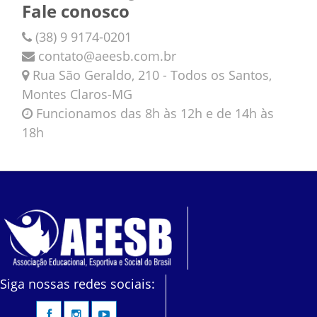
Fale conosco
(38) 9 9174-0201
contato@aeesb.com.br
Rua São Geraldo, 210 - Todos os Santos,
Montes Claros-MG
Funcionamos das 8h às 12h e de 14h às
18h
Siga nossas redes sociais: