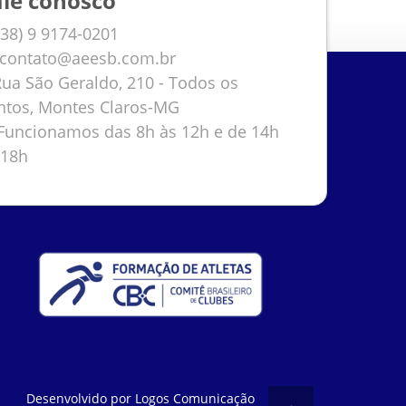
ale conosco
38) 9 9174-0201
contato@aeesb.com.br
ua São Geraldo, 210 - Todos os
ntos, Montes Claros-MG
uncionamos das 8h às 12h e de 14h
 18h
Desenvolvido por
Logos Comunicação