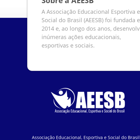
Sobre a AEESB
A Associação Educacional Esportiva e
Social do Brasil (AEESB) foi fundada 
2014 e, ao longo dos anos, desenvol
inúmeras ações educacionais,
esportivas e sociais.
Associação Educacional, Esportiva e Social do Brasil