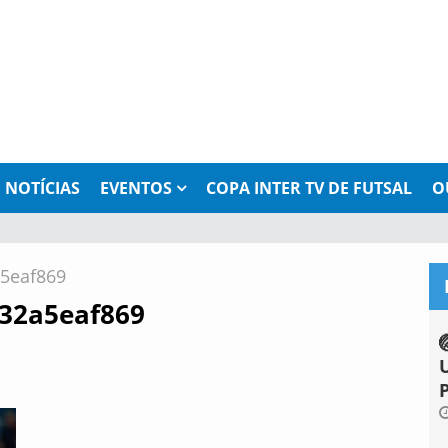
NOTÍCIAS
EVENTOS
COPA INTER TV DE FUTSAL
O
a5eaf869
a32a5eaf869