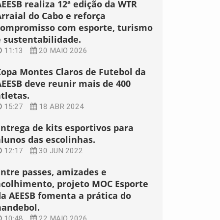
AEESB realiza 12ª edição da WTR
rraial do Cabo e reforça
compromisso com esporte, turismo
e sustentabilidade.
11:13
20 MAIO 2026
Copa Montes Claros de Futebol da
AEESB deve reunir mais de 400
tletas.
15:27
18 ABR 2024
Entrega de kits esportivos para
alunos das escolinhas.
12:17
30 JUN 2022
Entre passes, amizades e
acolhimento, projeto MOC Esporte
da AEESB fomenta a prática do
handebol.
10:48
22 MAIO 2026