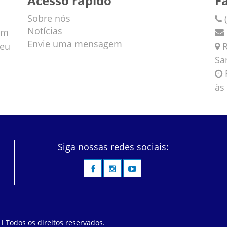
Acesso rápido
F
Sobre nós
(
Notícias
em
Envie uma mensagem
veu
R
Sa
F
às
Siga nossas redes sociais:
 l Todos os direitos reservados.