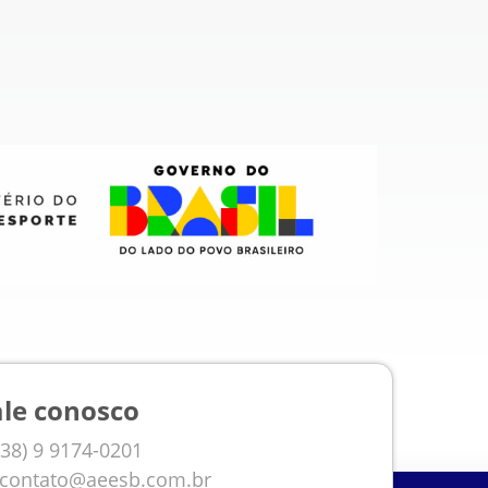
ale conosco
38) 9 9174-0201
contato@aeesb.com.br