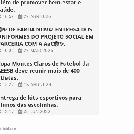
além de promover bem-estar e
saúde.
16:59
29 ABR 2026
🏐✨ DE FARDA NOVA! ENTREGA DOS
UNIFORMES DO PROJETO SOCIAL EM
PARCERIA COM A AeC🏐✨.
10:02
23 MAIO 2025
Copa Montes Claros de Futebol da
AEESB deve reunir mais de 400
tletas.
15:27
18 ABR 2024
Entrega de kits esportivos para
alunos das escolinhas.
12:17
30 JUN 2022
blicidade