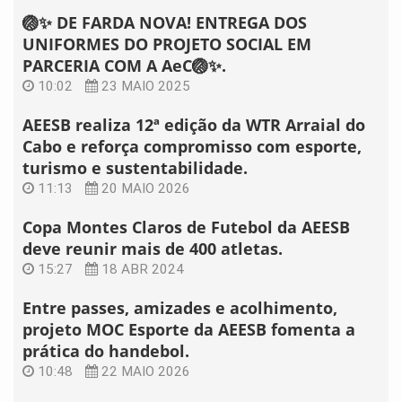
🏐✨ DE FARDA NOVA! ENTREGA DOS
UNIFORMES DO PROJETO SOCIAL EM
PARCERIA COM A AeC🏐✨.
10:02
23 MAIO 2025
AEESB realiza 12ª edição da WTR Arraial do
Cabo e reforça compromisso com esporte,
turismo e sustentabilidade.
11:13
20 MAIO 2026
Copa Montes Claros de Futebol da AEESB
deve reunir mais de 400 atletas.
15:27
18 ABR 2024
Entre passes, amizades e acolhimento,
projeto MOC Esporte da AEESB fomenta a
prática do handebol.
10:48
22 MAIO 2026