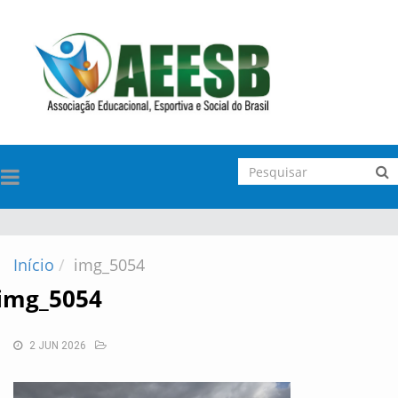
TOGGLE
NAVIGATION
Início
img_5054
img_5054
2 JUN 2026