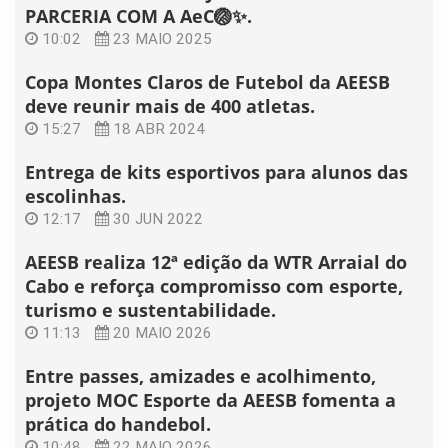
PARCERIA COM A AeC🏐✨.
10:02
23 MAIO 2025
Copa Montes Claros de Futebol da AEESB
deve reunir mais de 400 atletas.
15:27
18 ABR 2024
Entrega de kits esportivos para alunos das
escolinhas.
12:17
30 JUN 2022
AEESB realiza 12ª edição da WTR Arraial do
Cabo e reforça compromisso com esporte,
turismo e sustentabilidade.
11:13
20 MAIO 2026
Entre passes, amizades e acolhimento,
projeto MOC Esporte da AEESB fomenta a
prática do handebol.
10:48
22 MAIO 2026