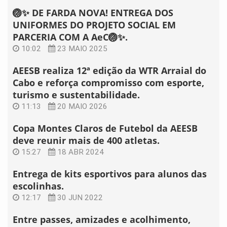
🏐✨ DE FARDA NOVA! ENTREGA DOS
UNIFORMES DO PROJETO SOCIAL EM
PARCERIA COM A AeC🏐✨.
10:02
23 MAIO 2025
AEESB realiza 12ª edição da WTR Arraial do
Cabo e reforça compromisso com esporte,
turismo e sustentabilidade.
11:13
20 MAIO 2026
Copa Montes Claros de Futebol da AEESB
deve reunir mais de 400 atletas.
15:27
18 ABR 2024
Entrega de kits esportivos para alunos das
escolinhas.
12:17
30 JUN 2022
Entre passes, amizades e acolhimento,