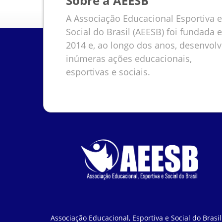
Sobre a AEESB
A Associação Educacional Esportiva e
Social do Brasil (AEESB) foi fundada 
2014 e, ao longo dos anos, desenvol
inúmeras ações educacionais,
esportivas e sociais.
Associação Educacional, Esportiva e Social do Brasil