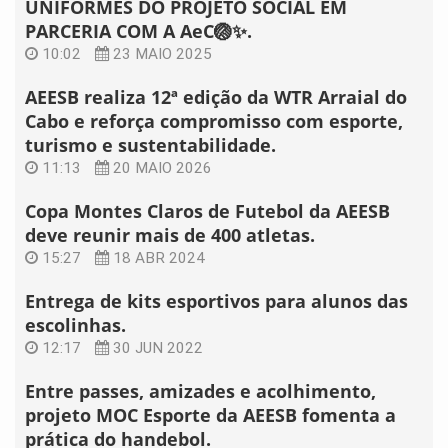
UNIFORMES DO PROJETO SOCIAL EM
PARCERIA COM A AeC🏐✨.
10:02
23 MAIO 2025
AEESB realiza 12ª edição da WTR Arraial do
Cabo e reforça compromisso com esporte,
turismo e sustentabilidade.
11:13
20 MAIO 2026
Copa Montes Claros de Futebol da AEESB
deve reunir mais de 400 atletas.
15:27
18 ABR 2024
Entrega de kits esportivos para alunos das
escolinhas.
12:17
30 JUN 2022
Entre passes, amizades e acolhimento,
projeto MOC Esporte da AEESB fomenta a
prática do handebol.